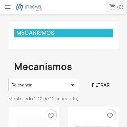
shopping_cart


(0)
MECANISMOS
Mecanismos

FILTRAR
Relevancia
Mostrando 1-12 de 12 artículo(s)
favorite_border
favorite_border