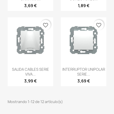
3,69 €
1,89 €
favorite_border
favorite_border
Vista rápida
Vista rápida


SALIDA CABLES SERIE
INTERRUPTOR UNIPOLAR
VIVA...
SERIE...
3,99 €
3,69 €
Mostrando 1-12 de 12 artículo(s)