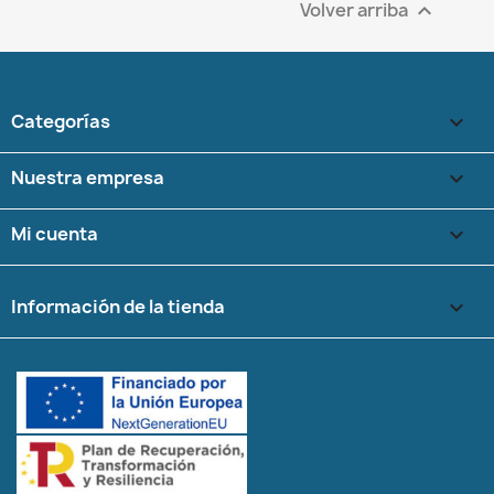
Volver arriba

Categorías

Nuestra empresa

Mi cuenta

Información de la tienda
keyboard_arrow_down