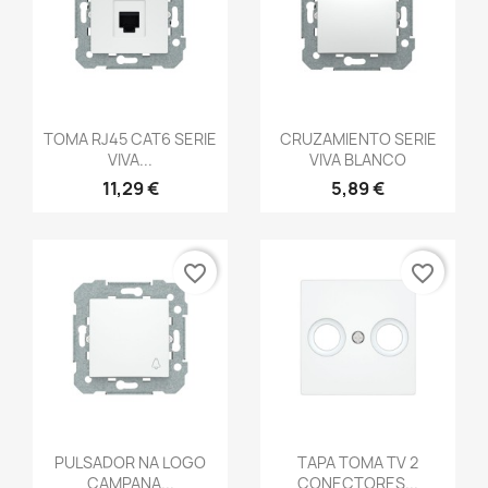
Vista rápida
Vista rápida


TOMA RJ45 CAT6 SERIE
CRUZAMIENTO SERIE
VIVA...
VIVA BLANCO
11,29 €
5,89 €
favorite_border
favorite_border
Vista rápida
Vista rápida


PULSADOR NA LOGO
TAPA TOMA TV 2
CAMPANA...
CONECTORES...